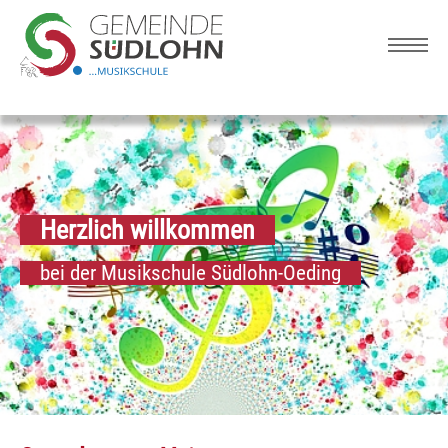
Skip to main navigation
Zum Hauptinhalt springen
Skip to page footer
Herzlich willkommen
bei der Musikschule Südlohn-Oeding