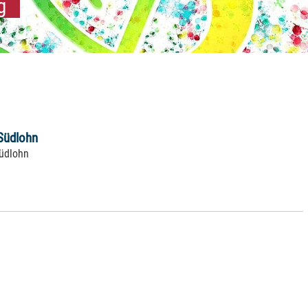
g
 Südlohn
Südlohn