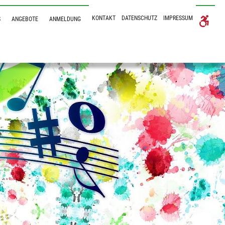
KONTAKT
DATENSCHUTZ
IMPRESSUM
S
ANGEBOTE
ANMELDUNG
Submenu for "ÜBER UNS"
Submenu for "ANGEBOTE"
Submenu for "ANMELDUNG"