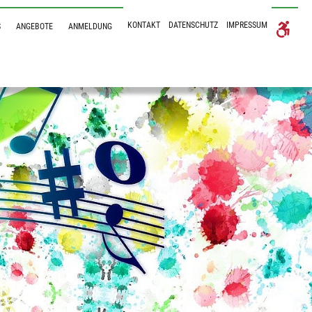
KONTAKT
DATENSCHUTZ
IMPRESSUM
S
ANGEBOTE
ANMELDUNG
Submenu for "ÜBER UNS"
Submenu for "ANGEBOTE"
Submenu for "ANMELDUNG"