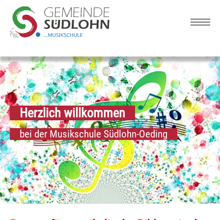
Skip to main navigation
Zum Hauptinhalt springen
Skip to page footer
Herzlich willkommen
bei der Musikschule Südlohn-Oeding