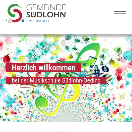
Skip to main navigation
Zum Hauptinhalt springen
Skip to page footer
Herzlich willkommen
bei der Musikschule Südlohn-Oeding