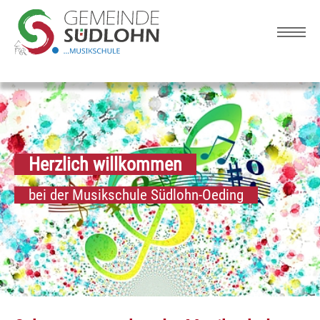
Skip to main navigation
Zum Hauptinhalt springen
Skip to page footer
Herzlich willkommen
bei der Musikschule Südlohn-Oeding