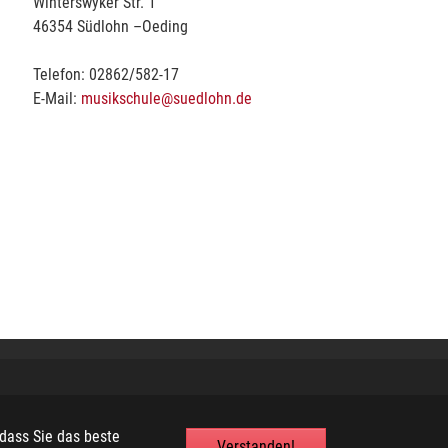
Winterswyker Str. 1
46354 Südlohn –Oeding
Telefon: 02862/582-17
E-Mail:
musikschule@suedlohn.de
dass Sie das beste
Verstanden!