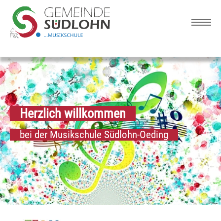
Skip to main navigation
Zum Hauptinhalt springen
Skip to page footer
Herzlich willkommen
bei der Musikschule Südlohn-Oeding