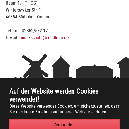
Raum 1.1 (1. OG)
Winterswyker Str. 1
46354 Südlohn –Oeding
Telefon: 02862/582-17
E-Mail:
musikschule@suedlohn.de
Auf der Website werden Cookies
verwendet!
Diese Website verwendet Cookies, um sicherzustellen, dass
Sie das beste Ergebnis auf unserer Website erzielen.
Copyright
2026 -
Musikschule Suedlohn-Oeding
Verstanden!